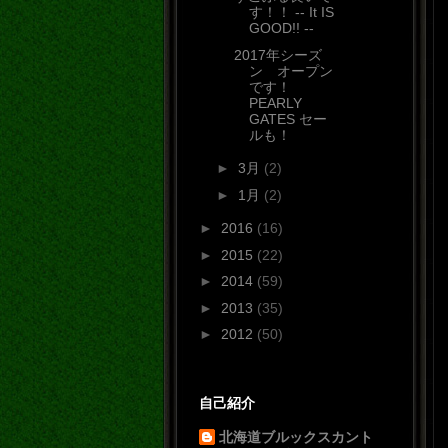
す！！ -- It IS
GOOD!! --
2017年シーズ
ン オープン
です！
PEARLY
GATES セー
ルも！
►
3月
(2)
►
1月
(2)
►
2016
(16)
►
2015
(22)
►
2014
(59)
►
2013
(35)
►
2012
(50)
自己紹介
北海道ブルックスカント