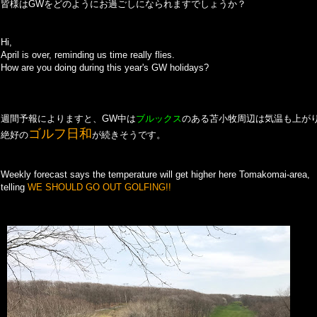
皆様はGWをどのようにお過ごしになられますでしょうか？
Hi,
April is over, reminding us time really flies.
How are you doing during this year's GW holidays?
週間予報によりますと、GW中は
ブルックス
のある苫小牧周辺は気温も上が
ゴルフ日和
絶好の
が続きそうです。
Weekly forecast says the temperature will get higher here Tomakomai-area,
telling
WE SHOULD GO OUT GOLFING!!