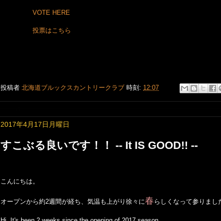
VOTE HERE
投票はこちら
投稿者
北海道ブルックスカントリークラブ
時刻:
12:07
2017年4月17日月曜日
すこぶる良いです！！ -- It IS GOOD!! --
こんにちは。
春
オープンから約2週間が経ち、気温も上がり徐々に
らしくなって参りまし
Hi, It's been 2 weeks since the opening of 2017 season.