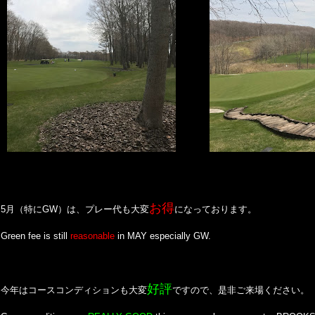
お得
5月（特にGW）は、プレー代も大変
になっております。
Green fee is still
reasonable
in MAY especially GW.
好評
今年はコースコンディションも大変
ですので、是非ご来場ください。