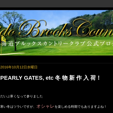
2016年10月12日水曜日
PEARLY GATES, etc 冬 物 新 作 入 荷！
だいぶ寒くなって参りました
オシャレ
寒い冬はツラいですが、
を楽しめる時期でもありますよね！