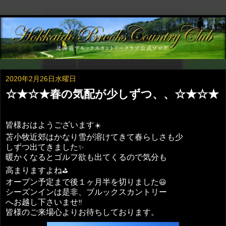
2020年2月26日水曜日
☆★☆★春の気配が少しずつ、、☆★☆★
皆様おはようございます
☀️
苫小牧近郊はかなり雪が溶けてきて春らしさも少
しずつ出てきました
✨
暖かくなるとゴルフ欲も出てくるので気分も
高まりますよね
⛳️
オープン予定まで後１ヶ月半を切りました
😃
シーズンインは是非、ブルックスカントリー
へお越し下さいませ
‼️
皆様のご来場心よりお待ちしております。