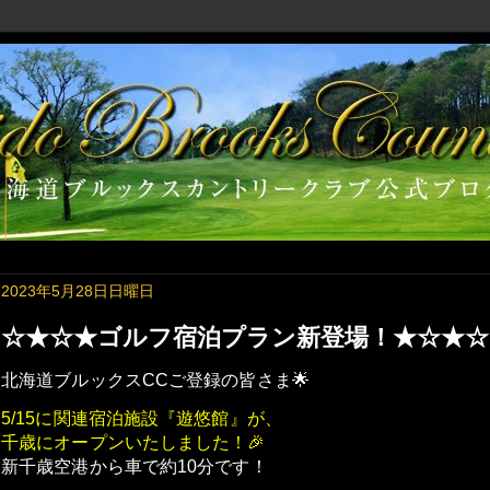
2023年5月28日日曜日
☆★☆★ゴルフ宿泊プラン新登場！★☆★☆
北海道ブルックスCCご登録の皆さま🌟
5/15に関連宿泊施設『遊悠館』が、
千歳にオープンいたしました！🎉
新千歳空港から車で約10分です！