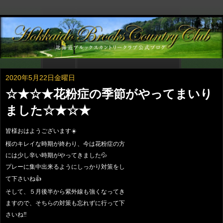
2020年5月22日金曜日
☆★☆★花粉症の季節がやってまいり
ました☆★☆★
皆様おはようございます
☀️
桜のキレイな時期が終わり、今は花粉症の方
には少し辛い時期がやってきました
💦
プレーに集中出来るようにしっかり対策をし
て下さいね
👍
そして、５月後半から紫外線も強くなってき
ますので、そちらの対策も忘れずに行って下
さいね
‼️