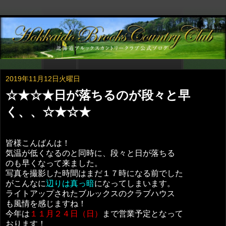
2019年11月12日火曜日
☆★☆★日が落ちるのが段々と早
く、、☆★☆★
皆様こんばんは！
気温が低くなるのと同時に、段々と日が落ちる
のも早くなって来ました。
写真を撮影した時間はまだ１７時になる前でした
がこんなに
辺りは真っ暗
になってしまいます。
ライトアップされたブルックスのクラブハウス
も風情を感じますね！
今年は
１１月２４日（日）
まで営業予定となって
おります！