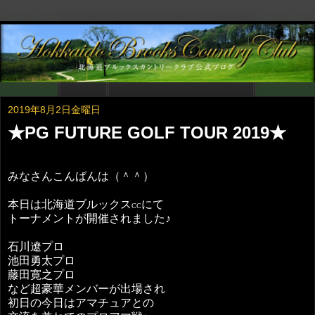
2019年8月2日金曜日
★PG FUTURE GOLF TOUR 2019★
みなさんこんばんは（＾＾）
本日は北海道ブルックス
にて
CC
トーナメントが開催されました♪
石川遼プロ
池田勇太プロ
藤田寛之プロ
など超豪華メンバーが出場され
初日の今日はアマチュアとの