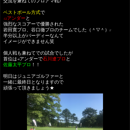
交流を兼ねてのプロアマ戦♪
ベストボール方式
で
アンダー
と
-12
強烈なスコアーで優勝された
岩田寛プロ、谷口徹プロのチームでした（＾▽＾）
//
半分以上がバーディーなんて
イメージができません笑
個人戦も兼ねてでの試合でしたが
首位は
アンダーで
石川遼プロ
と
-4
佐藤太平プロ
！！
明日はジュニアゴルファーと
一緒に最終日となりますので
頑張って頂きましょう★