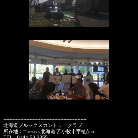
------------------------------------------------------
北海道ブルックスカントリークラブ
所在地：〒
北海道
苫小牧市字植苗
059-1365
437
TEL
0144-58-3355