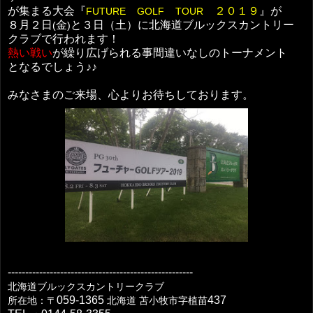
が集まる大会『
２０１９
』が
FUTURE
GOLF
TOUR
８月２日
金
と３日（土）に北海道ブルックスカントリー
(
)
クラブで行われます！
熱い戦い
が繰り広げられる事間違いなしのトーナメント
となるでしょう♪♪
みなさまのご来場、心よりお待ちしております。
-----------------------------------------------------
北海道ブルックスカントリークラブ
059-1365
437
所在地：〒
北海道
苫小牧市字植苗