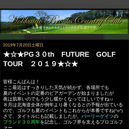
2019年7月20日土曜日
★☆★PG３０th FUTURE GOLF
TOUR ２０１９★☆★
皆様こんばんは！
ここ最近はすっきりした天気が続かず、各場所でも
夏のイベントの定番のビアガーデンが始まりましたが
夜は肌寒いのでもう少し暖かくなってほしいですね
♪♪
８月は北海道全体が例年より暑くなるとの予報が出ている
ので、ゴルフも夏のイベントもこれからが本番ですね
(^o^)
さて、タイトルにも記載しましたが、
パーリーゲイツ
の
ブランド３０周年
を記念し、ゴルフ界を支えるプロゴルフ
ァー