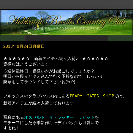
2018年9月24日月曜日
★☆★☆★☆ 新着アイテム続々入荷♪ ★☆★☆★☆
皆様おはようございます！
３連休最終日、皆様いかがお過ごしでしょうか？
明日から段々と冷え込んで行く予報なので、しっかり
防寒をしてラウンドして下さいね(^o^)
ブルックスのクラブハウス内にある
PEARY GATES SHOP
では、
新着アイテムが続々入荷しております！
写真にある
オズワルド・ザ・ラッキー・ラビット
を
モチーフにした今季新作キャディバックも可愛いで
すよね！！