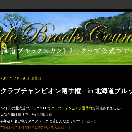
2018年7月29日日曜日
クラブチャンピオン選手権 in 北海道ブル
7/29(
日
)
に北海道ブルックス
CC
で
クラブチャンピオン選手権
が開催されました♪
天気予報は曇りでしたが現地は雨
...
参加者
17
名皆様がスコアメイクに苦しんだようです（＞△＜）
首位は
78
で３打差以内に
9
名がいる大混戦！！