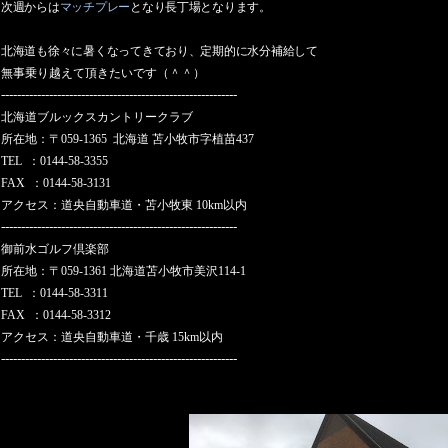
次週からは
マッチプレー
となり長丁場となります。
北海道も徐々に暑くなってきており、定期的に水分補給して
無事乗り越えて頂きたいです（＾＾）
-----------------------------------------------------------
北海道ブルックスカントリークラブ
所在地：
〒
059-1365
北海道 苫小牧市字植苗
437
TEL
：
0144-58-3355
FAX
：
0144-58-3131
アクセス：
道央自動車道・苫小牧東
10km
以内
-----------------------------------------------------------
御前水ゴルフ倶楽部
所在地：
〒
059-1361
北海道苫小牧市美沢
114-1
TEL
：
0144-58-3311
FAX
：
0144-58-3312
アクセス：
道央自動車道・千歳
15km
以内
-----------------------------------------------------------