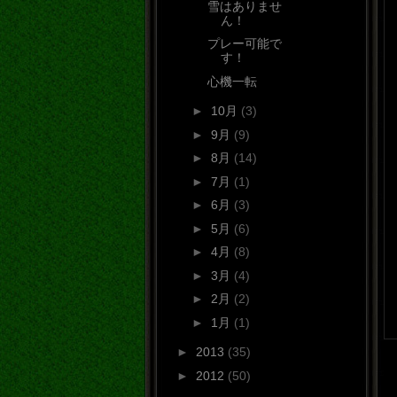
雪はありませ
ん！
プレー可能で
す！
心機一転
►
10月
(3)
►
9月
(9)
►
8月
(14)
►
7月
(1)
►
6月
(3)
►
5月
(6)
►
4月
(8)
►
3月
(4)
►
2月
(2)
►
1月
(1)
►
2013
(35)
►
2012
(50)