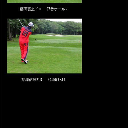
藤田寛之ﾌﾟﾛ （7番ホール）
芹澤信雄ﾌﾟﾛ （13番ﾎｰﾙ）