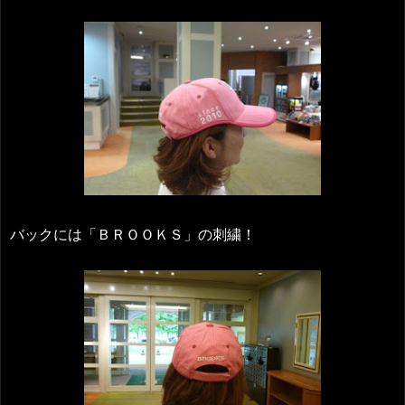
バックには「ＢＲＯＯＫＳ」の刺繍！